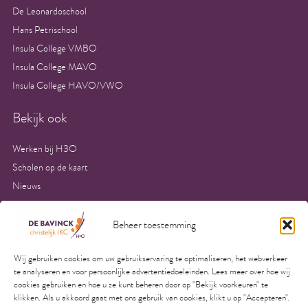
De Leonardoschool
Hans Petrischool
Insula College VMBO
Insula College MAVO
Insula College HAVO/VWO
Bekijk ook
Werken bij H3O
Scholen op de kaart
Nieuws
Inschrijven Onderwijs
Schoolgids
Beheer toestemming
Aanvullende voorwaarden kinderopvang
Wij gebruiken cookies om uw gebruikservaring te optimaliseren, het webverkeer
Algemene voorwaarden kinderopvang
te analyseren en voor persoonlijke advertentiedoeleinden. Lees meer over hoe wij
Contact
cookies gebruiken en hoe u ze kunt beheren door op "Bekijk voorkeuren" te
Privacy
klikken. Als u akkoord gaat met ons gebruik van cookies, klikt u op "Accepteren".