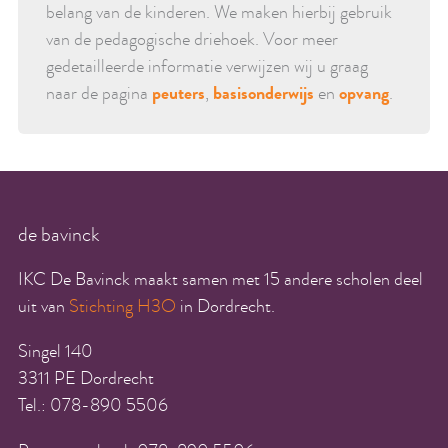
belang van de kinderen. We maken hierbij gebruik
van de pedagogische driehoek. Voor meer
gedetailleerde informatie verwijzen wij u graag
naar de pagina
peuters
,
basisonderwijs
en
opvang
.
de bavinck
IKC De Bavinck maakt samen met 15 andere scholen deel
uit van
Stichting H3O
in Dordrecht.
Singel 140
3311 PE Dordrecht
Tel.: 078-890 5506