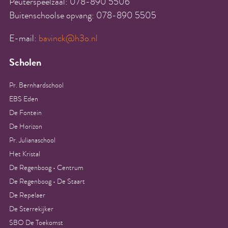
Peuterspeelzaal: 078-890 5506
Buitenschoolse opvang: 078-890 5505
E-mail:
bavinck@h3o.nl
Scholen
Pr. Bernhardschool
EBS Eden
De Fontein
De Horizon
Pr. Julianaschool
Het Kristal
De Regenboog • Centrum
De Regenboog • De Staart
De Repelaer
De Sterrekijker
SBO De Toekomst